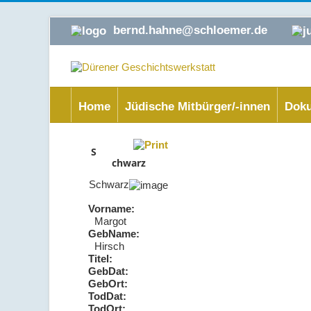
bernd.hahne@schloemer.de
Home
Jüdische Mitbürger/-innen
Doku
S
chwarz
Schwarz
Vorname:
Margot
GebName:
Hirsch
Titel:
GebDat:
GebOrt:
TodDat:
TodOrt: