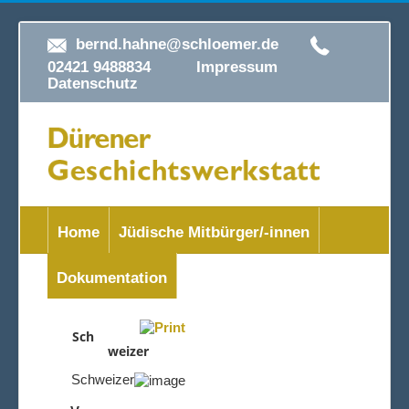
bernd.hahne@schloemer.de
02421 9488834
Impressum
Datenschutz
Home
Jüdische Mitbürger/-innen
Dokumentation
Sch
weizer
Schweizer