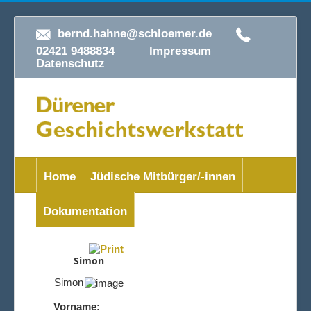
bernd.hahne@schloemer.de
02421 9488834
Impressum
Datenschutz
Home
Jüdische Mitbürger/-innen
Dokumentation
Simon
Simon
Vorname: