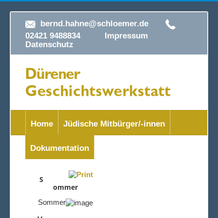
bernd.hahne@schloemer.de
02421 9488834
Impressum
Datenschutz
Home
Jüdische Mitbürger/-innen
Dokumentation
S
ommer
Sommer