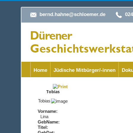
bernd.hahne@schloemer.de
02
Home
Jüdische Mitbürger/-innen
Doku
Tobias
Tobias
Vorname:
Lina
GebName:
Titel:
GebDat: