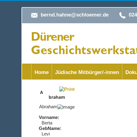
bernd.hahne@schloemer.de
02
Home
Jüdische Mitbürger/-innen
Doku
A
braham
Abraham
Vorname:
Berta
GebName:
Levi