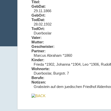
Titel:
GebDat:
29.11.1866
GebOrt:
TodDat:
28.02.1932
TodOrt:
Duerboslar
Vater:
Mutter:
Geschwister:
Partner:
Marcus Abraham *1860
Kinder:
Frieda *1902, Johanna *1904, Leo *1906, Rudolf
Wohnorte:
Duerboslar, Burgstr. 7
Berufe:
Notizen:
Grabstein auf dem juedischen Friedhof Aldenho