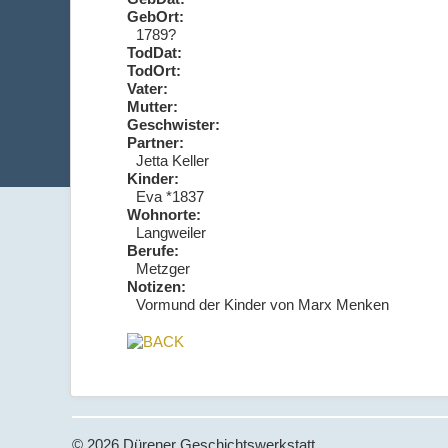
GebOrt:
1789?
TodDat:
TodOrt:
Vater:
Mutter:
Geschwister:
Partner:
Jetta Keller
Kinder:
Eva *1837
Wohnorte:
Langweiler
Berufe:
Metzger
Notizen:
Vormund der Kinder von Marx Menken
© 2026 Dürener Geschichtswerkstatt