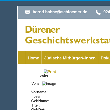
bernd.hahne@schloemer.de
02
Home
Jüdische Mitbürger/-innen
Doku
Vohs
Vohs
Vorname:
Levi
GebName:
Titel:
GebDat: