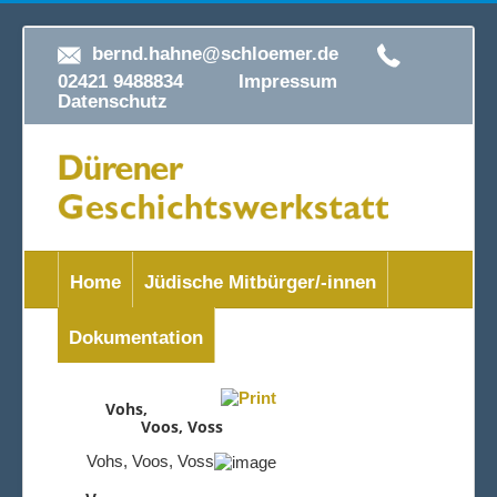
bernd.hahne@schloemer.de
02421 9488834
Impressum
Datenschutz
Home
Jüdische Mitbürger/-innen
Dokumentation
Vohs,
Voos, Voss
Vohs, Voos, Voss