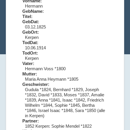
Vorname:
Hermann
GebName:
Titel:
GebDat:
03.12.1825
GebOrt:
Kerpen
TodDat:
10.06.1914
TodOrt:
Kerpen
Vater:
Hermann Voss *1800
Mutter:
Maria Anna Heymann *1805
Geschwister:
Gudula *1824, Bernhard *1829, Joseph
*1832, David *1833, Moses *1837, Amalie
*1839, Anna *1841, Isaac *1842, Friedrich
Wilhelm *1844, Sophie *1845, Bertha
*1846, Israel Isaac *1848, Sara *1850 (alle
in Kerpen)
Partner:
1852 Kerpen: Sophie Mendel *1822