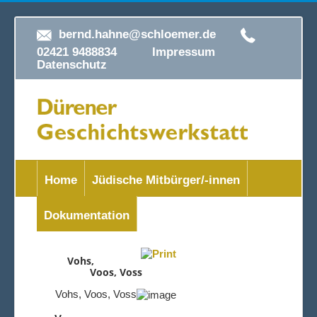
bernd.hahne@schloemer.de
02421 9488834
Impressum
Datenschutz
Home
Jüdische Mitbürger/-innen
Dokumentation
Vohs,
Voos, Voss
Vohs, Voos, Voss