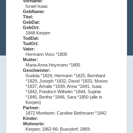
Vorname:
Israel Isaac
GebName:
Titel:
GebDat:
GebOrt:
1848 Kerpen
TodDat:
TodOrt:
Vater:
Hermann Voss *1800
Mutter:
Maria Anna Heymann *1805
Geschwister:
Gudula *1824, Hermann *1825, Bernhard
*1829, Joseph *1832, David *1833, Moses
*1837, Amalie *1839, Anna *1841, Isaac
*1842, Friedrich Wilhelm *1844, Sophie
*1845, Bertha *1846, Sara *1850 (alle in
Kerpen)
Partner:
1872 Monheim: Caroline Bethmann *1842
Kinder:
Wohnorte:
Kerpen; 1862-66: Buesdorf; 1869: