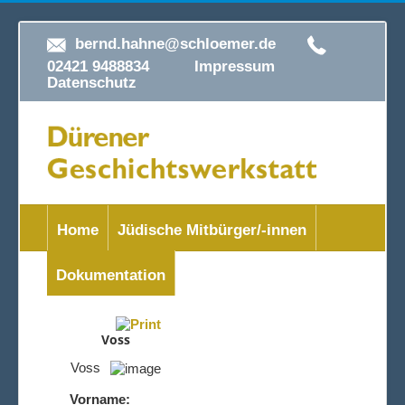
bernd.hahne@schloemer.de
02421 9488834
Impressum
Datenschutz
Home
Jüdische Mitbürger/-innen
Dokumentation
Voss
Voss
Vorname: