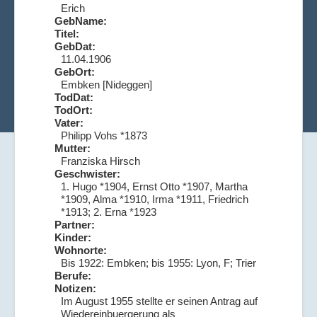
Erich
GebName:
Titel:
GebDat:
11.04.1906
GebOrt:
Embken [Nideggen]
TodDat:
TodOrt:
Vater:
Philipp Vohs *1873
Mutter:
Franziska Hirsch
Geschwister:
1. Hugo *1904, Ernst Otto *1907, Martha
*1909, Alma *1910, Irma *1911, Friedrich
*1913; 2. Erna *1923
Partner:
Kinder:
Wohnorte:
Bis 1922: Embken; bis 1955: Lyon, F; Trier
Berufe:
Notizen:
Im August 1955 stellte er seinen Antrag auf
Wiedereinbuergerung als