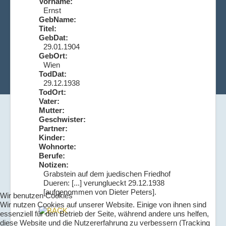
Vorname:
Ernst
GebName:
Titel:
GebDat:
29.01.1904
GebOrt:
Wien
TodDat:
29.12.1938
TodOrt:
Vater:
Mutter:
Geschwister:
Partner:
Kinder:
Wohnorte:
Berufe:
Notizen:
Grabstein auf dem juedischen Friedhof
Dueren: [...] verunglueckt 29.12.1938
[aufgenommen von Dieter Peters].
Wir benutzen Cookies
Wir nutzen Cookies auf unserer Website. Einige von ihnen sind
essenziell für den Betrieb der Seite, während andere uns helfen,
diese Website und die Nutzererfahrung zu verbessern (Tracking