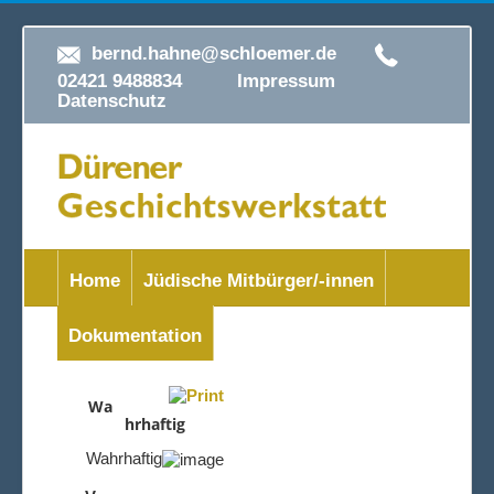
bernd.hahne@schloemer.de
02421 9488834
Impressum
Datenschutz
Home
Jüdische Mitbürger/-innen
Dokumentation
Wa
hrhaftig
Wahrhaftig