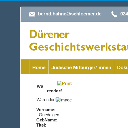
bernd.hahne@schloemer.de
02
Home
Jüdische Mitbürger/-innen
Doku
Wa
rendorf
Warendorf
Vorname:
Guedelgen
GebName:
Titel: