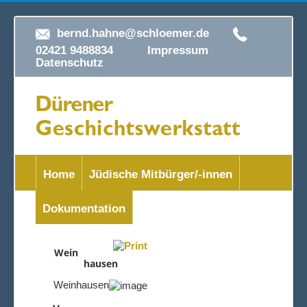
bernd.hahne@schloemer.de
02421 9488834
Impressum
Datenschutz
Home
Jüdische Mitbürger/-innen
Dokumentation
Wein
hausen
Weinhausen