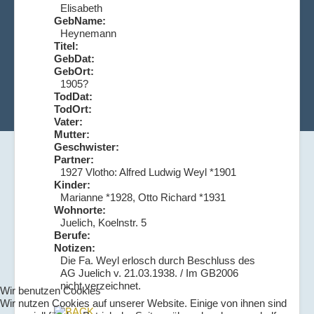
Elisabeth
GebName:
Heynemann
Titel:
GebDat:
GebOrt:
1905?
TodDat:
TodOrt:
Vater:
Mutter:
Geschwister:
Partner:
1927 Vlotho: Alfred Ludwig Weyl *1901
Kinder:
Marianne *1928, Otto Richard *1931
Wohnorte:
Juelich, Koelnstr. 5
Berufe:
Notizen:
Die Fa. Weyl erlosch durch Beschluss des
AG Juelich v. 21.03.1938. / Im GB2006
nicht verzeichnet.
Wir benutzen Cookies
Wir nutzen Cookies auf unserer Website. Einige von ihnen sind