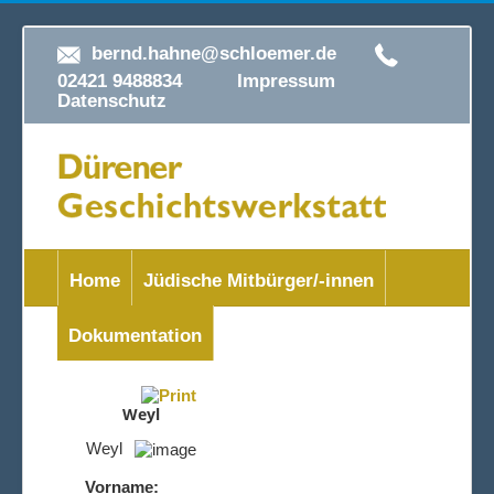
bernd.hahne@schloemer.de
02421 9488834
Impressum
Datenschutz
Home
Jüdische Mitbürger/-innen
Dokumentation
Weyl
Weyl
Vorname: