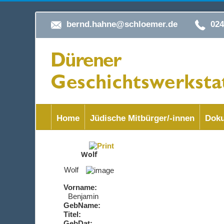
bernd.hahne@schloemer.de
02
Home
Jüdische Mitbürger/-innen
Doku
Wolf
Wolf
Vorname:
Benjamin
GebName:
Titel:
GebDat: