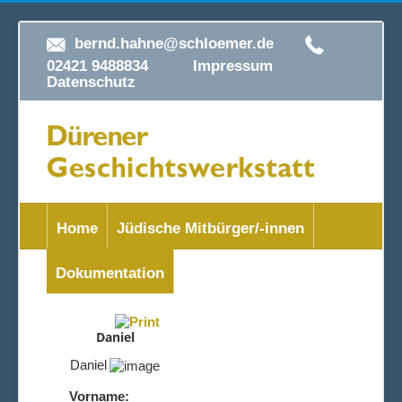
bernd.hahne@schloemer.de
02421 9488834
Impressum
Datenschutz
Home
Jüdische Mitbürger/-innen
Dokumentation
Daniel
Daniel
Vorname: