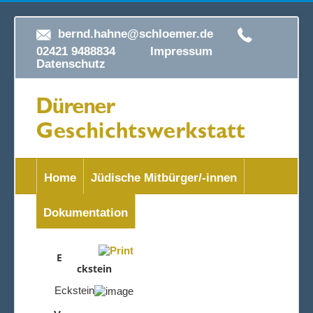
bernd.hahne@schloemer.de
02421 9488834
Impressum
Datenschutz
Home
Jüdische Mitbürger/-innen
Dokumentation
E
ckstein
Eckstein