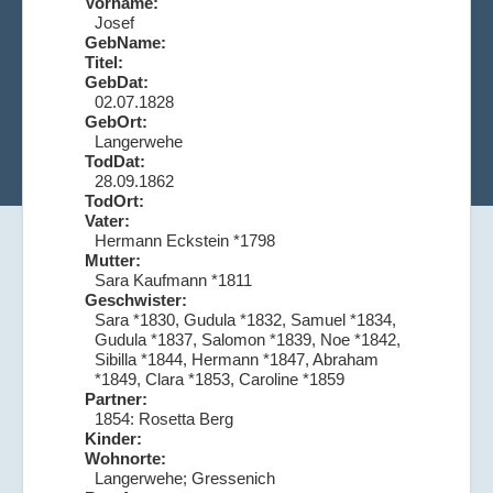
Vorname:
Josef
GebName:
Titel:
GebDat:
02.07.1828
GebOrt:
Langerwehe
TodDat:
28.09.1862
TodOrt:
Vater:
Hermann Eckstein *1798
Mutter:
Sara Kaufmann *1811
Geschwister:
Sara *1830, Gudula *1832, Samuel *1834,
Gudula *1837, Salomon *1839, Noe *1842,
Sibilla *1844, Hermann *1847, Abraham
*1849, Clara *1853, Caroline *1859
Partner:
1854: Rosetta Berg
Kinder:
Wohnorte:
Langerwehe; Gressenich