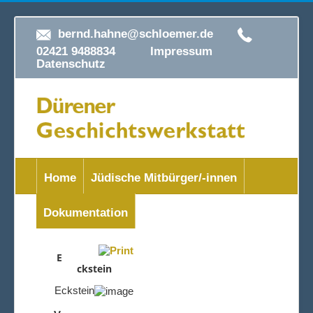
bernd.hahne@schloemer.de
02421 9488834
Impressum
Datenschutz
Home
Jüdische Mitbürger/-innen
Dokumentation
E
ckstein
Eckstein