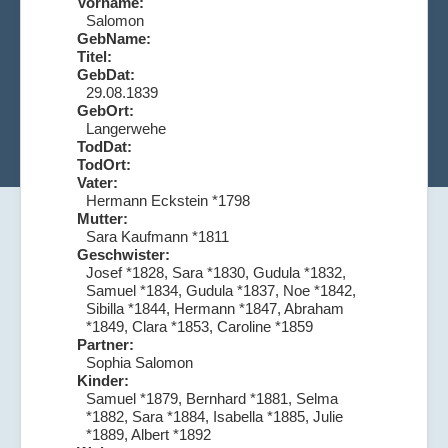
Vorname:
Salomon
GebName:
Titel:
GebDat:
29.08.1839
GebOrt:
Langerwehe
TodDat:
TodOrt:
Vater:
Hermann Eckstein *1798
Mutter:
Sara Kaufmann *1811
Geschwister:
Josef *1828, Sara *1830, Gudula *1832,
Samuel *1834, Gudula *1837, Noe *1842,
Sibilla *1844, Hermann *1847, Abraham
*1849, Clara *1853, Caroline *1859
Partner:
Sophia Salomon
Kinder:
Samuel *1879, Bernhard *1881, Selma
*1882, Sara *1884, Isabella *1885, Julie
*1889, Albert *1892