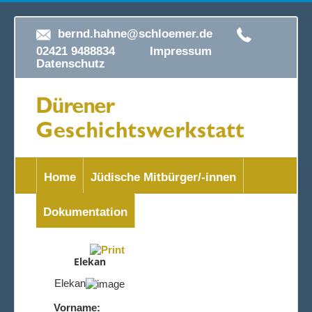
bernd.hahne@schloemer.de
02421 9488834
Impressum
Datenschutz
Home
Jüdische Mitbürger/-innen
Dokumentation
Elekan
Elekan
Vorname: