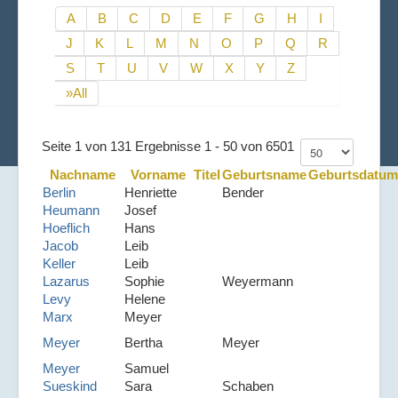
A
B
C
D
E
F
G
H
I
J
K
L
M
N
O
P
Q
R
S
T
U
V
W
X
Y
Z
»All
Seite 1 von 131 Ergebnisse 1 - 50 von 6501
Nachname
Vorname
Titel
Geburtsname
Geburtsdatum
Berlin
Henriette
Bender
Heumann
Josef
Hoeflich
Hans
Jacob
Leib
Keller
Leib
Lazarus
Sophie
Weyermann
Levy
Helene
Marx
Meyer
Meyer
Bertha
Meyer
Meyer
Samuel
Sueskind
Sara
Schaben