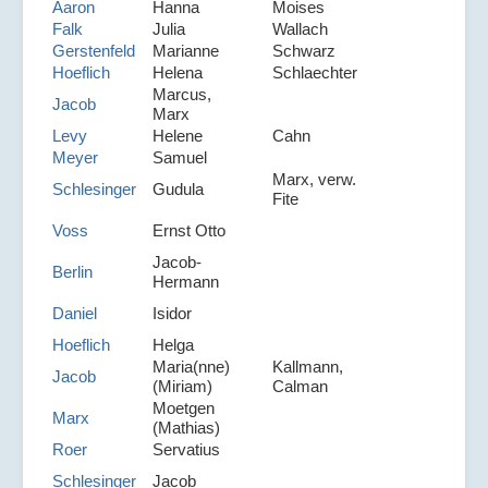
Aaron
Hanna
Moises
Falk
Julia
Wallach
Gerstenfeld
Marianne
Schwarz
Hoeflich
Helena
Schlaechter
Marcus,
Jacob
Marx
Levy
Helene
Cahn
Meyer
Samuel
Marx, verw.
Schlesinger
Gudula
Fite
Voss
Ernst Otto
Jacob-
Berlin
Hermann
Daniel
Isidor
Hoeflich
Helga
Maria(nne)
Kallmann,
Jacob
(Miriam)
Calman
Moetgen
Marx
(Mathias)
Roer
Servatius
Schlesinger
Jacob