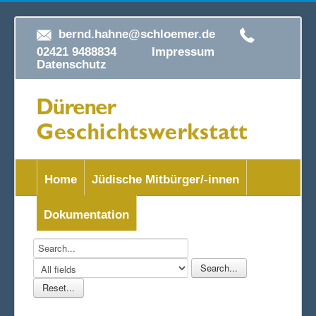
bernd.hahne@schloemer.de
02421 9488834
Impressum
Datenschutz
Home
Jüdische Mitbürger/-innen
Dokumentation