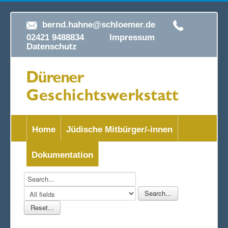
bernd.hahne@schloemer.de
02421 9488834
Impressum
Datenschutz
Home
Jüdische Mitbürger/-innen
Dokumentation