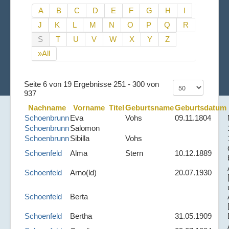
A
B
C
D
E
F
G
H
I
J
K
L
M
N
O
P
Q
R
S
T
U
V
W
X
Y
Z
»All
Seite 6 von 19 Ergebnisse 251 - 300 von
937
Nachname
Vorname
Titel
Geburtsname
Geburtsdatum
Schoenbrunn
Eva
Vohs
09.11.1804
Schoenbrunn
Salomon
Schoenbrunn
Sibilla
Vohs
Schoenfeld
Alma
Stern
10.12.1889
Schoenfeld
Arno(ld)
20.07.1930
Schoenfeld
Berta
Schoenfeld
Bertha
31.05.1909