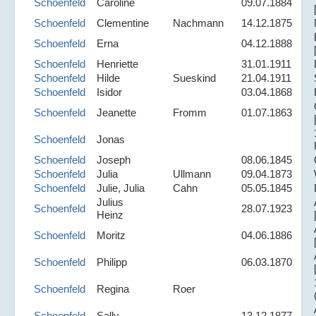
Schoenfeld
Caroline
09.07.1884
Schoenfeld
Clementine
Nachmann
14.12.1875
Schoenfeld
Erna
04.12.1888
Schoenfeld
Henriette
31.01.1911
Schoenfeld
Hilde
Sueskind
21.04.1911
Schoenfeld
Isidor
03.04.1868
Schoenfeld
Jeanette
Fromm
01.07.1863
Schoenfeld
Jonas
Schoenfeld
Joseph
08.06.1845
Schoenfeld
Julia
Ullmann
09.04.1873
Schoenfeld
Julie, Julia
Cahn
05.05.1845
Julius
Schoenfeld
28.07.1923
Heinz
Schoenfeld
Moritz
04.06.1886
Schoenfeld
Philipp
06.03.1870
Schoenfeld
Regina
Roer
Schoenfeld
Sally
13.12.1877