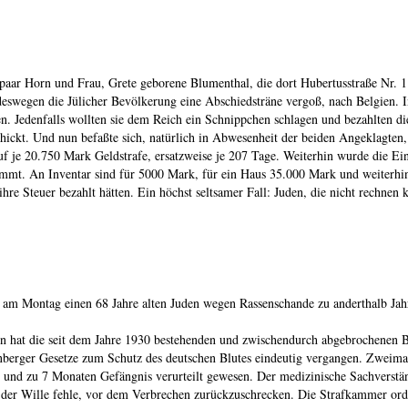
aar Horn und Frau, Grete geborene Blumenthal, die dort Hubertusstraße Nr. 11
 deswegen die Jülicher Bevölkerung eine Abschiedsträne vergoß, nach Belgien.
en. Jedenfalls wollten sie dem Reich ein Schnippchen schlagen und bezahlten di
chickt. Und nun befaßte sich, natürlich in Abwesenheit der beiden Angeklagten,
auf je 20.750 Mark Geldstrafe, ersatzweise je 207 Tage. Weiterhin wurde die Ei
kommt. An Inventar sind für 5000 Mark, für ein Haus 35.000 Mark und weiterh
re Steuer bezahlt hätten. Ein höchst seltsamer Fall: Juden, die nicht rechnen 
e am Montag einen 68 Jahre alten Juden wegen Rassenschande zu anderthalb J
n hat die seit dem Jahre 1930 bestehenden und zwischendurch abgebrochenen B
erger Gesetze zum Schutz des deutschen Blutes eindeutig vergangen. Zweimal i
 und zu 7 Monaten Gefängnis verurteilt gewesen. Der medizinische Sachverstän
er der Wille fehle, vor dem Verbrechen zurückzuschrecken. Die Strafkammer ord