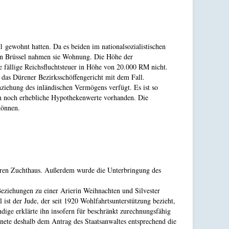
 gewohnt hatten. Da es beiden im nationalsozialistischen
 In Brüssel nahmen sie Wohnung. Die Höhe der
e fällige Reichsfluchtsteuer in Höhe von 20.000 RM nicht.
 das Dürener Bezirksschöffengericht mit dem Fall.
nziehung des inländischen Vermögens verfügt. Es ist so
in noch erhebliche Hypothekenwerte vorhanden. Die
können.
ahren Zuchthaus. Außerdem wurde die Unterbringung des
eziehungen zu einer Arierin Weihnachten und Silvester
st der Jude, der seit 1920 Wohlfahrtsunterstützung bezieht,
dige erklärte ihn insofern für beschränkt zurechnungsfähig
nete deshalb dem Antrag des Staatsanwaltes entsprechend die