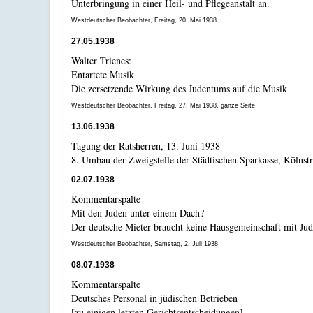
Unterbringung in einer Heil- und Pflegeanstalt an.
Westdeutscher Beobachter, Freitag, 20. Mai 1938
27.05.1938
Walter Trienes:
Entartete Musik
Die zersetzende Wirkung des Judentums auf die Musik
Westdeutscher Beobachter, Freitag, 27. Mai 1938, ganze Seite
13.06.1938
Tagung der Ratsherren, 13. Juni 1938
8. Umbau der Zweigstelle der Städtischen Sparkasse, Kölnst
02.07.1938
Kommentarspalte
Mit den Juden unter einem Dach?
Der deutsche Mieter braucht keine Hausgemeinschaft mit Ju
Westdeutscher Beobachter, Samstag, 2. Juli 1938
08.07.1938
Kommentarspalte
Deutsches Personal in jüdischen Betrieben
[zu einigen letzten Gerichtsentscheidungen]