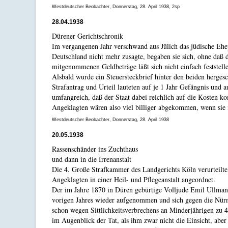
Westdeutscher Beobachter, Donnerstag, 28. April 1938, 2sp
28.04.1938
Dürener Gerichtschronik
Im vergangenen Jahr verschwand aus Jülich das jüdische Ehep
Deutschland nicht mehr zusagte, begaben sie sich, ohne daß
mitgenommenen Geldbeträge läßt sich nicht einfach feststell
Alsbald wurde ein Steuersteckbrief hinter den beiden herges
Strafantrag und Urteil lauteten auf je 1 Jahr Gefängnis und 
umfangreich, daß der Staat dabei reichlich auf die Kosten 
Angeklagten wären also viel billiger abgekommen, wenn sie ih
Westdeutscher Beobachter, Donnerstag, 28. April 1938
20.05.1938
Rassenschänder ins Zuchthaus
und dann in die Irrenanstalt
Die 4. Große Strafkammer des Landgerichts Köln verurteilt
Angeklagten in einer Heil- und Pflegeanstalt angeordnet.
Der im Jahre 1870 in Düren gebürtige Volljude Emil Ullman
vorigen Jahres wieder aufgenommen und sich gegen die Nürnb
schon wegen Sittlichkeitsverbrechens an Minderjährigen zu 4
im Augenblick der Tat, als ihm zwar nicht die Einsicht, ab