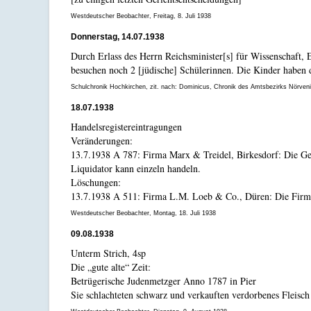
Westdeutscher Beobachter, Freitag, 8. Juli 1938
Donnerstag, 14.07.1938
Durch Erlass des Herrn Reichsminister[s] für Wissenschaft, 
besuchen noch 2 [jüdische] Schülerinnen. Die Kinder haben 
Schulchronik Hochkirchen, zit. nach: Dominicus, Chronik des Amtsbezirks Nörveni
18.07.1938
Handelsregistereintragungen
Veränderungen:
13.7.1938 A 787: Firma Marx & Treidel, Birkesdorf: Die Gese
Liquidator kann einzeln handeln.
Löschungen:
13.7.1938 A 511: Firma L.M. Loeb & Co., Düren: Die Firma 
Westdeutscher Beobachter, Montag, 18. Juli 1938
09.08.1938
Unterm Strich, 4sp
Die „gute alte“ Zeit:
Betrügerische Judenmetzger Anno 1787 in Pier
Sie schlachteten schwarz und verkauften verdorbenes Fleisch