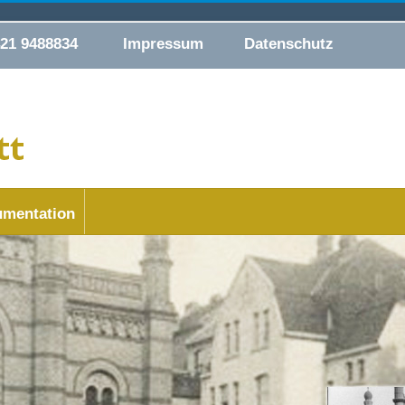
421 9488834
Impressum
Datenschutz
mentation