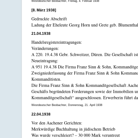
Westdeutscher Beobachter, Freitag, 4. Februar 1938
[8. März 1938]
Gedruckte Abschrift
Ladung der Eheleute Georg Horn und Grete geb. Blumenthal, 
21.04.1938
Handelsregistereintragungen:
Veränderungen:
A 220. 19.4.38 Gebr. Schweitzer, Düren. Die Gesellschaft is
Neueintragung:
A 951 19.4.38 Die Firma Franz Sinn & Sohn, Kommanditgese
Zweigniederlassung der Firma Franz Sinn & Sohn Kommanditge
Kommanditisten.
Die Firma Franz Sinn & Sohn Kommanditgesellschaft Aachen 
Geschäfts begründeten Forderungen sowie der Immobilien un
Kommanditgesellschaft“ ausgeschlossen. Erwerberin führt das
Westdeutscher Beobachter, Donnerstag, 21. April 1938
22.04.1938
Vor den Aachener Gerichten:
Merkwürdige Buchhaltung in jüdischem Betrieb
Was wurde verschleiert? – 30 000 Mark veruntreut