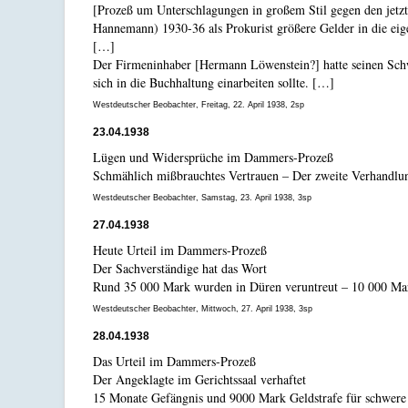
[Prozeß um Unterschlagungen in großem Stil gegen den jetzt
Hannemann) 1930-36 als Prokurist größere Gelder in die eige
[…]
Der Firmeninhaber [Hermann Löwenstein?] hatte seinen Schw
sich in die Buchhaltung einarbeiten sollte. […]
Westdeutscher Beobachter, Freitag, 22. April 1938, 2sp
23.04.1938
Lügen und Widersprüche im Dammers-Prozeß
Schmählich mißbrauchtes Vertrauen – Der zweite Verhandlu
Westdeutscher Beobachter, Samstag, 23. April 1938, 3sp
27.04.1938
Heute Urteil im Dammers-Prozeß
Der Sachverständige hat das Wort
Rund 35 000 Mark wurden in Düren veruntreut – 10 000 Ma
Westdeutscher Beobachter, Mittwoch, 27. April 1938, 3sp
28.04.1938
Das Urteil im Dammers-Prozeß
Der Angeklagte im Gerichtssaal verhaftet
15 Monate Gefängnis und 9000 Mark Geldstrafe für schwere