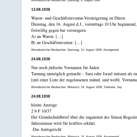
Westdeutscher Beobachter, Dienstag, 9. August 1938
13.08.1938
Waren- und Geschäftsinventar-Versteigerung zu Düren
Dienstag, den 16. August d.J., vormittags 10 Uhr beginnend
freiwillig gegen bar versteigern.
A) an Waren: […]
B) an Geschäftsinventar: […]
Westdeutscher Beobachter, Samstag, 13. August 1938, Anzeigenteil
24.08.1938
Nur noch jüdische Vornamen für Juden
Tarnung unmöglich gemacht – Sara oder Israel müssen als
[mit einer Liste der zugelassenen männl. und weibl. Vornam
Westdeutscher Beobachter, Mittwoch, 24. August 1938, Titelseite, 3sp
24.08.1938
kleine Anzeige
2 b F 10/37
Der Grundschuldbrief über die zugunsten des Simon Rogozi
Jahreszinsen wird für kraftlos erklärt.
Das Amtsgericht
Westdeutscher Beobachter, Mittwoch, 24. August 1938, Anzeigenteil