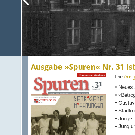
Ausgabe »Spuren« Nr. 31 is
Die
Ausg
• Neues
• »Betro
• Gustav
• Stadtr
• Junge 
• Jung u