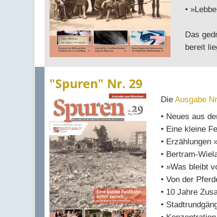
• »Lebbe
Das gedr
bereit li
"Spuren" Nr. 29
Die
Ausgabe Nr
• Neues aus de
• Eine kleine F
• Erzählungen 
• Bertram-Wiel
• »Was bleibt 
• Von der Pferd
• 10 Jahre Zus
• Stadtrundgän