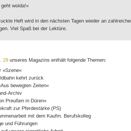
 geht woida!«
uckte Heft wird in den nächsten Tagen wieder an zahlreiche
egen. Viel Spaß bei der Lektüre.
. 29
unseres Magazins enthält folgende Themen:
r »Szene«
eldbahn kehrt zurück
»Aus bewegten Zeiten«
and-Archiv
von Preußen in Düren«
ekraft zur Pferdestärke (PS)
ammenarbeit mit dem Kaufm. Berufskolleg
ge und Führungen