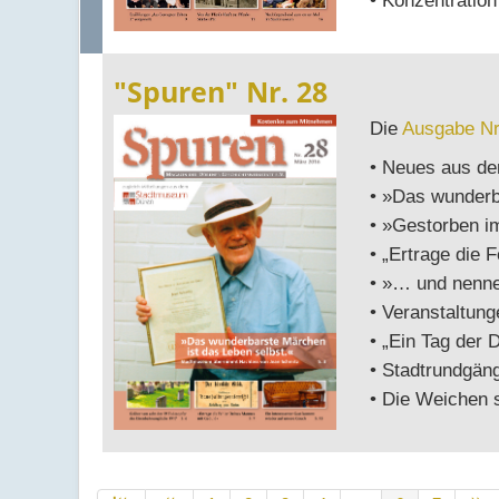
• Konzentration
"Spuren" Nr. 28
Die
Ausgabe Nr
• Neues aus de
• »Das wunderb
• »Gestorben i
• „Ertrage die 
• »… und nenn
• Veranstaltun
• „Ein Tag der
• Stadtrundgän
• Die Weichen s