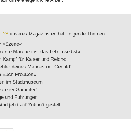
 auf unsere eigentliche Arbeit
. 28
unseres Magazins enthält folgende Themen:
r »Szene«
arste Märchen ist das Leben selbst«
m Kampf für Kaiser und Reich«
Fehler deines Mannes mit Geduld“
e Euch Preußen«
gen im Stadtmuseum
 Dürener Sammler“
ge und Führungen
ind jetzt auf Zukunft gestellt