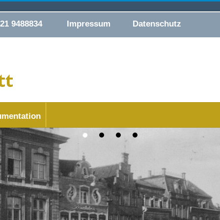
421 9488834
Impressum
Datenschutz
mentation