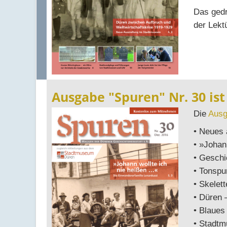
Das gedr
der Lekt
Ausgabe "Spuren" Nr. 30 ist
Die
Ausg
• Neues
• »Johan
• Gesch
• Tonspu
• Skelett
• Düren 
• Blaues
• Stadtm