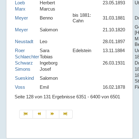
Loeb
Herbert
23.05.1893
Ut
Marx
Marcus
bis 1881:
Meyer
Benno
31.03.1881
D
Cahn
G
Meyer
Salomon
21.10.1820
[H
M
Neustadt
Leo
28.01.1897
B
Roer
Sara
Edelstein
13.11.1884
Un
Schlaechter
Tobias
1
Schwarz
Ingeborg
26.03.1931
D
Simons
Josef
1
1
Sueskind
Salomon
St
Voss
Emil
16.02.1878
F
Seite 128 von 131 Ergebnisse 6351 - 6400 von 6501