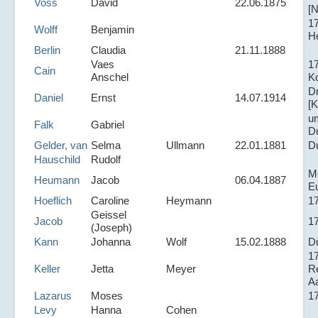
Voss
David
22.06.1875
[N
1
Wolff
Benjamin
H
Berlin
Claudia
21.11.1888
Vaes
1
Cain
Anschel
K
D
Daniel
Ernst
14.07.1914
[K
u
Falk
Gabriel
D
Gelder, van
Selma
Ullmann
22.01.1881
D
Hauschild
Rudolf
Me
Heumann
Jacob
06.04.1887
E
Hoeflich
Caroline
Heymann
1
Geissel
Jacob
17
(Joseph)
Kann
Johanna
Wolf
15.02.1888
D
17
Keller
Jetta
Meyer
R
A
Lazarus
Moses
1
Levy
Hanna
Cohen