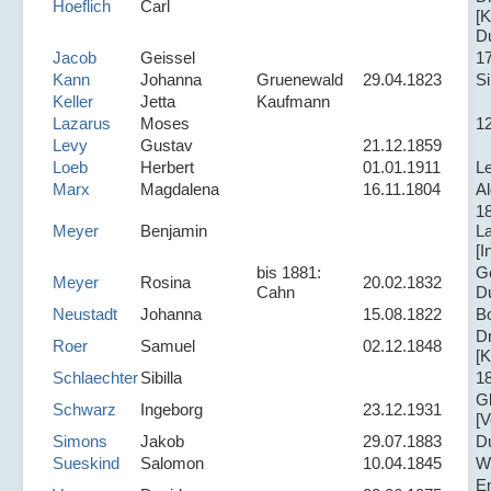
Hoeflich
Carl
[K
D
Jacob
Geissel
1
Kann
Johanna
Gruenewald
29.04.1823
S
Keller
Jetta
Kaufmann
Lazarus
Moses
12
Levy
Gustav
21.12.1859
Loeb
Herbert
01.01.1911
Le
Marx
Magdalena
16.11.1804
A
1
Meyer
Benjamin
L
[I
bis 1881:
Ge
Meyer
Rosina
20.02.1832
Cahn
D
Neustadt
Johanna
15.08.1822
Bo
D
Roer
Samuel
02.12.1848
[K
Schlaechter
Sibilla
1
G
Schwarz
Ingeborg
23.12.1931
[V
Simons
Jakob
29.07.1883
D
Sueskind
Salomon
10.04.1845
W
E