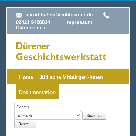
bernd.hahne@schloemer.de
02421 9488834
Impressum
Datenschutz
Home
Jüdische Mitbürger/-innen
Dokumentation