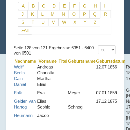
A
B
C
D
E
F
G
H
I
J
K
L
M
N
O
P
Q
R
S
T
U
V
W
X
Y
Z
»All
Seite 128 von 131 Ergebnisse 6351 - 6400
von 6501
Nachname
Vorname
Titel
Geburtsname
Geburtsdatum
Wolff
Andreas
12.07.1856
R
Berlin
Charlotta
1
Cain
Martha
1
Daniel
Elias
G
Falk
Eva
Meyer
07.01.1859
[H
Gelder, van
Elias
17.12.1875
N
Hartog
Sophie
Schnog
17
1
Heumann
Jacob
[H
1
D