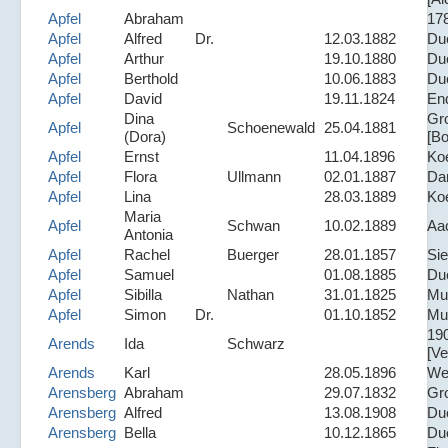
Apfel
Abraham
17
Apfel
Alfred
Dr.
12.03.1882
Du
Apfel
Arthur
19.10.1880
Du
Apfel
Berthold
10.06.1883
Du
Apfel
David
19.11.1824
En
Dina
Gr
Apfel
Schoenewald
25.04.1881
(Dora)
[Bo
Apfel
Ernst
11.04.1896
Ko
Apfel
Flora
Ullmann
02.01.1887
Da
Apfel
Lina
28.03.1889
Ko
Maria
Apfel
Schwan
10.02.1889
Aa
Antonia
Apfel
Rachel
Buerger
28.01.1857
Si
Apfel
Samuel
01.08.1885
Du
Apfel
Sibilla
Nathan
31.01.1825
Mue
Apfel
Simon
Dr.
01.10.1852
Mue
19
Arends
Ida
Schwarz
[Ve
Arends
Karl
28.05.1896
We
Arensberg
Abraham
29.07.1832
Gr
Arensberg
Alfred
13.08.1908
Du
Arensberg
Bella
10.12.1865
Du