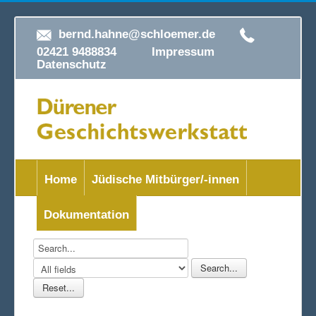
bernd.hahne@schloemer.de
02421 9488834
Impressum
Datenschutz
Home
Jüdische Mitbürger/-innen
Dokumentation