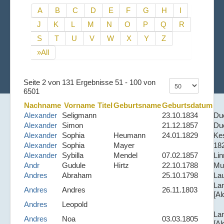
A
B
C
D
E
F
G
H
I
J
K
L
M
N
O
P
Q
R
S
T
U
V
W
X
Y
Z
»All
Seite 2 von 131 Ergebnisse 51 - 100 von
6501
Nachname
Vorname
Titel
Geburtsname
Geburtsdatum
Alexander
Seligmann
23.10.1834
Du
Alexander
Simon
21.12.1857
Du
Alexander
Sophia
Heumann
24.01.1829
Ke
Alexander
Sophia
Mayer
18
Alexander
Sybilla
Mendel
07.02.1857
Lin
Andr
Gudule
Hirtz
22.10.1788
Mue
Andres
Abraham
25.10.1798
La
Lan
Andres
Andres
26.11.1803
[A
Andres
Leopold
Lan
Andres
Noa
03.03.1805
[A