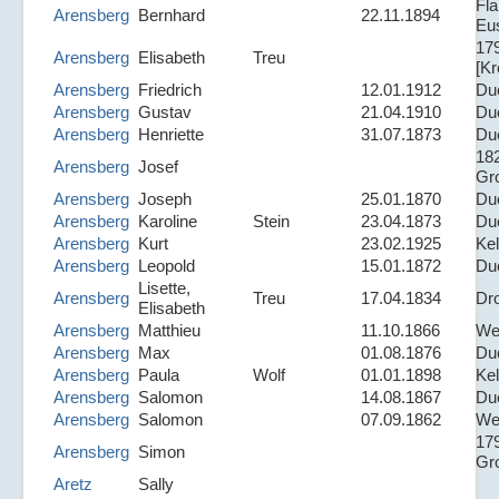
Fl
Arensberg
Bernhard
22.11.1894
Eu
17
Arensberg
Elisabeth
Treu
[Kr
Arensberg
Friedrich
12.01.1912
Du
Arensberg
Gustav
21.04.1910
Du
Arensberg
Henriette
31.07.1873
Du
18
Arensberg
Josef
Gr
Arensberg
Joseph
25.01.1870
Du
Arensberg
Karoline
Stein
23.04.1873
Du
Arensberg
Kurt
23.02.1925
Kel
Arensberg
Leopold
15.01.1872
Du
Lisette,
Arensberg
Treu
17.04.1834
Dr
Elisabeth
Arensberg
Matthieu
11.10.1866
Wet
Arensberg
Max
01.08.1876
Du
Arensberg
Paula
Wolf
01.01.1898
Kel
Arensberg
Salomon
14.08.1867
Du
Arensberg
Salomon
07.09.1862
We
17
Arensberg
Simon
Gr
Aretz
Sally