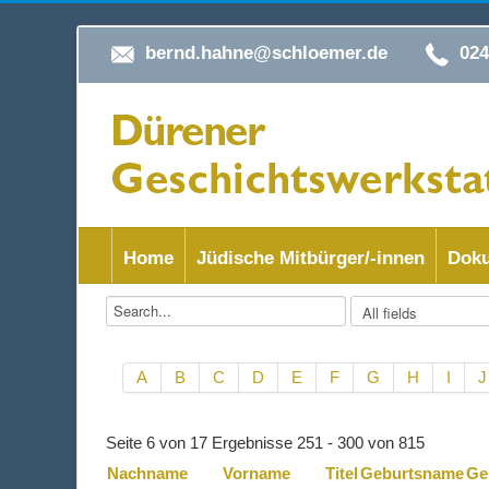
bernd.hahne@schloemer.de
02
Home
Jüdische Mitbürger/-innen
Doku
A
B
C
D
E
F
G
H
I
J
Seite 6 von 17 Ergebnisse 251 - 300 von 815
Nachname
Vorname
Titel
Geburtsname
Ge