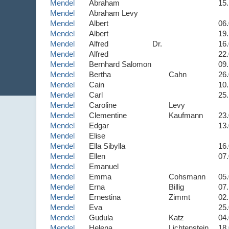
Mendel
Abraham
15
Mendel
Abraham Levy
Mendel
Albert
06
Mendel
Albert
19
Mendel
Alfred
Dr.
16
Mendel
Alfred
22
Mendel
Bernhard Salomon
09
Mendel
Bertha
Cahn
26
Mendel
Cain
10
Mendel
Carl
25
Mendel
Caroline
Levy
Mendel
Clementine
Kaufmann
23
Mendel
Edgar
13
Mendel
Elise
Mendel
Ella Sibylla
16
Mendel
Ellen
07
Mendel
Emanuel
Mendel
Emma
Cohsmann
05
Mendel
Erna
Billig
07
Mendel
Ernestina
Zimmt
02
Mendel
Eva
25
Mendel
Gudula
Katz
04
Mendel
Helena
Lichtenstein
18