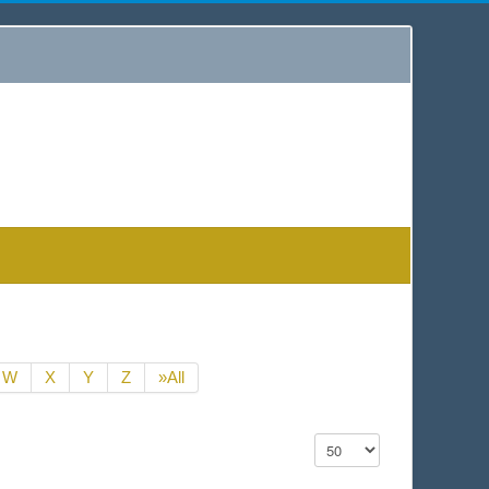
W
X
Y
Z
»All