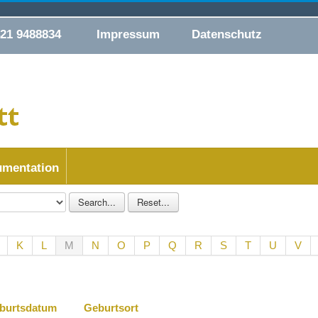
421 9488834
Impressum
Datenschutz
mentation
K
L
M
N
O
P
Q
R
S
T
U
V
burtsdatum
Geburtsort