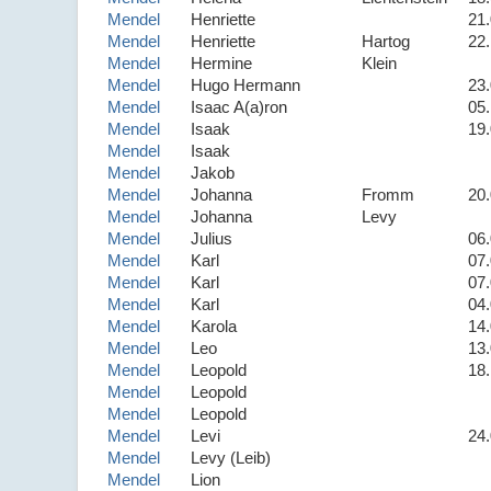
Mendel
Henriette
21
Mendel
Henriette
Hartog
22
Mendel
Hermine
Klein
Mendel
Hugo Hermann
23
Mendel
Isaac A(a)ron
05
Mendel
Isaak
19
Mendel
Isaak
Mendel
Jakob
Mendel
Johanna
Fromm
20
Mendel
Johanna
Levy
Mendel
Julius
06
Mendel
Karl
07
Mendel
Karl
07
Mendel
Karl
04
Mendel
Karola
14
Mendel
Leo
13
Mendel
Leopold
18
Mendel
Leopold
Mendel
Leopold
Mendel
Levi
24
Mendel
Levy (Leib)
Mendel
Lion